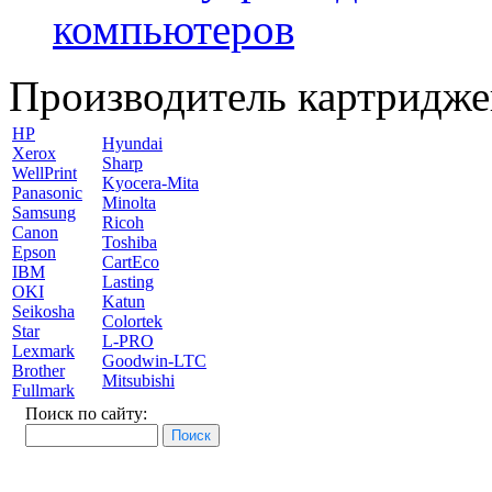
компьютеров
Производитель картридже
HP
Hyundai
Xerox
Sharp
WellPrint
Kyocera-Mita
Panasonic
Minolta
Samsung
Ricoh
Canon
Toshiba
Epson
CartEco
IBM
Lasting
OKI
Katun
Seikosha
Colortek
Star
L-PRO
Lexmark
Goodwin-LTC
Brother
Mitsubishi
Fullmark
Поиск по сайту: