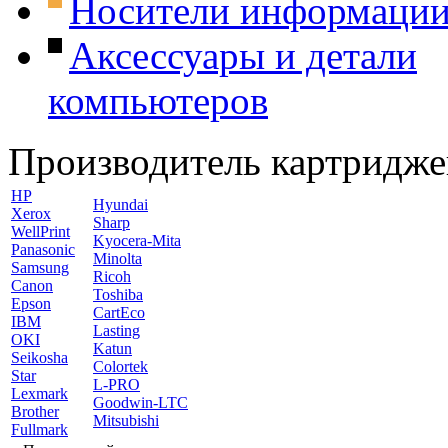
Носители информаци
Аксессуары и детали
компьютеров
Производитель картридже
HP
Hyundai
Xerox
Sharp
WellPrint
Kyocera-Mita
Panasonic
Minolta
Samsung
Ricoh
Canon
Toshiba
Epson
CartEco
IBM
Lasting
OKI
Katun
Seikosha
Colortek
Star
L-PRO
Lexmark
Goodwin-LTC
Brother
Mitsubishi
Fullmark