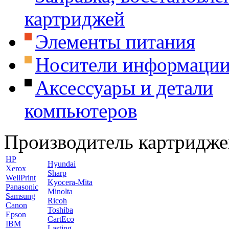
картриджей
Элементы питания
Носители информаци
Аксессуары и детали
компьютеров
Производитель картридже
HP
Hyundai
Xerox
Sharp
WellPrint
Kyocera-Mita
Panasonic
Minolta
Samsung
Ricoh
Canon
Toshiba
Epson
CartEco
IBM
Lasting