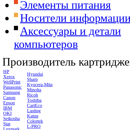
Элементы питания
Носители информаци
Аксессуары и детали
компьютеров
Производитель картридже
HP
Hyundai
Xerox
Sharp
WellPrint
Kyocera-Mita
Panasonic
Minolta
Samsung
Ricoh
Canon
Toshiba
Epson
CartEco
IBM
Lasting
OKI
Katun
Seikosha
Colortek
Star
L-PRO
Lexmark