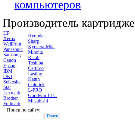
компьютеров
Производитель картридже
HP
Hyundai
Xerox
Sharp
WellPrint
Kyocera-Mita
Panasonic
Minolta
Samsung
Ricoh
Canon
Toshiba
Epson
CartEco
IBM
Lasting
OKI
Katun
Seikosha
Colortek
Star
L-PRO
Lexmark
Goodwin-LTC
Brother
Mitsubishi
Fullmark
Поиск по сайту: