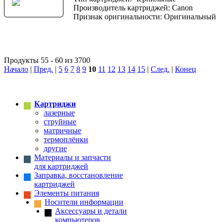
Производитель картриджей: Canon
Признак оригинальности: Оригинальный
Продукты 55 - 60 из 3700
Начало
|
Пред.
|
5
6
7
8
9
10
11
12
13
14
15
|
След.
|
Конец
Картриджи
лазерные
струйные
матричные
термоплёнки
другие
Материалы и запчасти
для картриджей
Заправка, восстановление
картриджей
Элементы питания
Носители информации
Аксессуары и детали
компьютеров