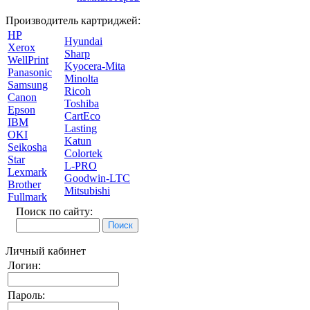
Производитель картриджей:
HP
Hyundai
Xerox
Sharp
WellPrint
Kyocera-Mita
Panasonic
Minolta
Samsung
Ricoh
Canon
Toshiba
Epson
CartEco
IBM
Lasting
OKI
Katun
Seikosha
Colortek
Star
L-PRO
Lexmark
Goodwin-LTC
Brother
Mitsubishi
Fullmark
Поиск по сайту:
Личный кабинет
Логин:
Пароль: