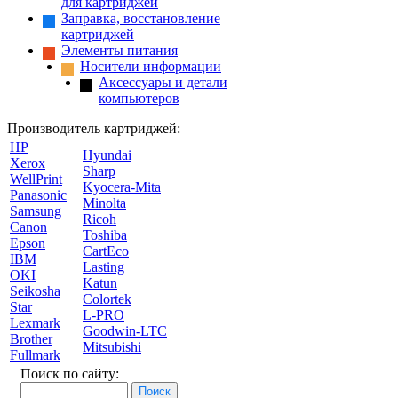
для картриджей
Заправка, восстановление
картриджей
Элементы питания
Носители информации
Аксессуары и детали
компьютеров
Производитель картриджей:
HP
Hyundai
Xerox
Sharp
WellPrint
Kyocera-Mita
Panasonic
Minolta
Samsung
Ricoh
Canon
Toshiba
Epson
CartEco
IBM
Lasting
OKI
Katun
Seikosha
Colortek
Star
L-PRO
Lexmark
Goodwin-LTC
Brother
Mitsubishi
Fullmark
Поиск по сайту: