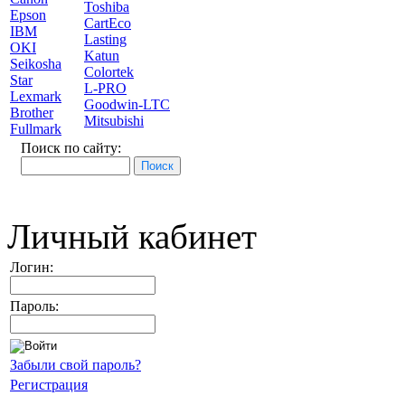
Toshiba
Epson
CartEco
IBM
Lasting
OKI
Katun
Seikosha
Colortek
Star
L-PRO
Lexmark
Goodwin-LTC
Brother
Mitsubishi
Fullmark
Поиск по сайту:
Личный кабинет
Логин:
Пароль:
Забыли свой пароль?
Регистрация