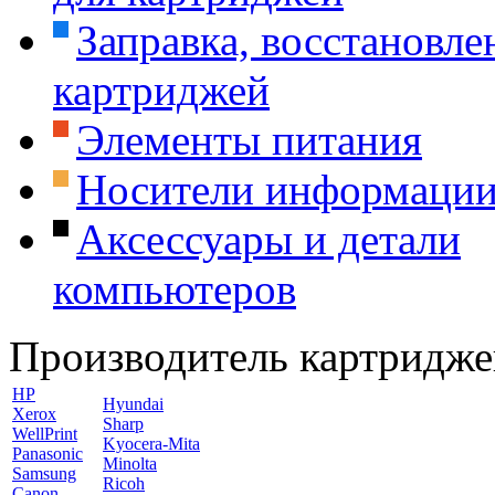
Заправка, восстановле
картриджей
Элементы питания
Носители информаци
Аксессуары и детали
компьютеров
Производитель картридже
HP
Hyundai
Xerox
Sharp
WellPrint
Kyocera-Mita
Panasonic
Minolta
Samsung
Ricoh
Canon