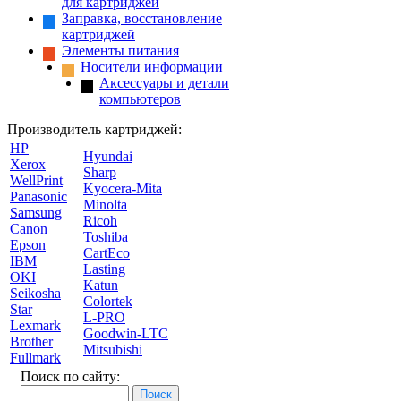
для картриджей
Заправка, восстановление
картриджей
Элементы питания
Носители информации
Аксессуары и детали
компьютеров
Производитель картриджей:
HP
Hyundai
Xerox
Sharp
WellPrint
Kyocera-Mita
Panasonic
Minolta
Samsung
Ricoh
Canon
Toshiba
Epson
CartEco
IBM
Lasting
OKI
Katun
Seikosha
Colortek
Star
L-PRO
Lexmark
Goodwin-LTC
Brother
Mitsubishi
Fullmark
Поиск по сайту: