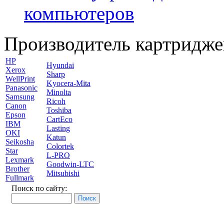
компьютеров
Производитель картридже
HP
Hyundai
Xerox
Sharp
WellPrint
Kyocera-Mita
Panasonic
Minolta
Samsung
Ricoh
Canon
Toshiba
Epson
CartEco
IBM
Lasting
OKI
Katun
Seikosha
Colortek
Star
L-PRO
Lexmark
Goodwin-LTC
Brother
Mitsubishi
Fullmark
Поиск по сайту: