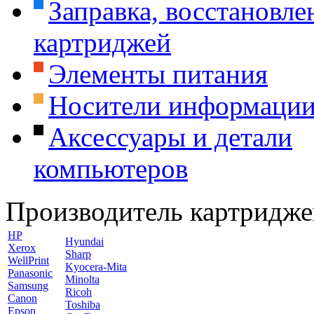
Заправка, восстановле
картриджей
Элементы питания
Носители информаци
Аксессуары и детали
компьютеров
Производитель картридже
HP
Hyundai
Xerox
Sharp
WellPrint
Kyocera-Mita
Panasonic
Minolta
Samsung
Ricoh
Canon
Toshiba
Epson