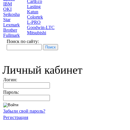
CartEco
IBM
Lasting
OKI
Katun
Seikosha
Colortek
Star
L-PRO
Lexmark
Goodwin-LTC
Brother
Mitsubishi
Fullmark
Поиск по сайту:
Личный кабинет
Логин:
Пароль:
Забыли свой пароль?
Регистрация