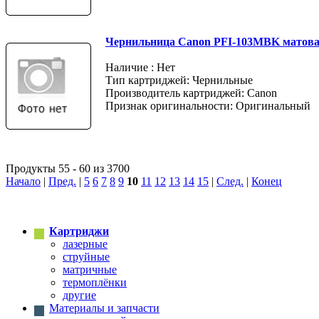
Чернильница Canon PFI-103MBK матов
Наличие : Нет
Тип картриджей: Чернильные
Производитель картриджей: Canon
Признак оригинальности: Оригинальный
Продукты 55 - 60 из 3700
Начало
|
Пред.
|
5
6
7
8
9
10
11
12
13
14
15
|
След.
|
Конец
Картриджи
лазерные
струйные
матричные
термоплёнки
другие
Материалы и запчасти