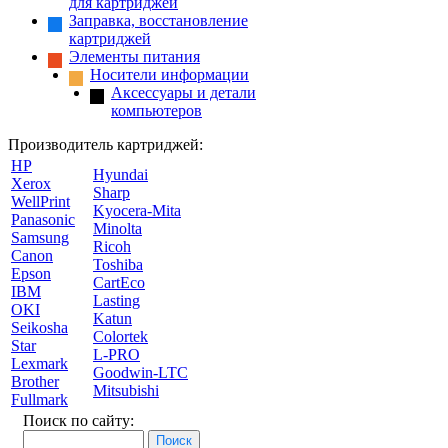
для картриджей
Заправка, восстановление
картриджей
Элементы питания
Носители информации
Аксессуары и детали
компьютеров
Производитель картриджей:
HP
Hyundai
Xerox
Sharp
WellPrint
Kyocera-Mita
Panasonic
Minolta
Samsung
Ricoh
Canon
Toshiba
Epson
CartEco
IBM
Lasting
OKI
Katun
Seikosha
Colortek
Star
L-PRO
Lexmark
Goodwin-LTC
Brother
Mitsubishi
Fullmark
Поиск по сайту: