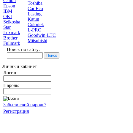
Canon
Toshiba
Epson
CartEco
IBM
Lasting
OKI
Katun
Seikosha
Colortek
Star
L-PRO
Lexmark
Goodwin-LTC
Brother
Mitsubishi
Fullmark
Поиск по сайту:
Личный кабинет
Логин:
Пароль:
Забыли свой пароль?
Регистрация