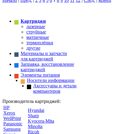
Начало
|
Пред.
|
2
3
4
5
6
7
8
9
10
11
12
|
След.
|
Конец
Картриджи
лазерные
струйные
матричные
термоплёнки
другие
Материалы и запчасти
для картриджей
Заправка, восстановление
картриджей
Элементы питания
Носители информации
Аксессуары и детали
компьютеров
Производитель картриджей:
HP
Hyundai
Xerox
Sharp
WellPrint
Kyocera-Mita
Panasonic
Minolta
Samsung
Ricoh