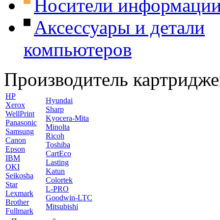
Носители информаци
Аксессуары и детали
компьютеров
Производитель картридже
HP
Hyundai
Xerox
Sharp
WellPrint
Kyocera-Mita
Panasonic
Minolta
Samsung
Ricoh
Canon
Toshiba
Epson
CartEco
IBM
Lasting
OKI
Katun
Seikosha
Colortek
Star
L-PRO
Lexmark
Goodwin-LTC
Brother
Mitsubishi
Fullmark