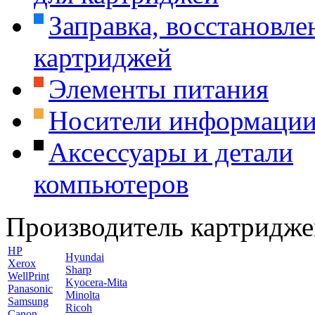
Заправка, восстановле
картриджей
Элементы питания
Носители информаци
Аксессуары и детали
компьютеров
Производитель картридже
HP
Hyundai
Xerox
Sharp
WellPrint
Kyocera-Mita
Panasonic
Minolta
Samsung
Ricoh
Canon