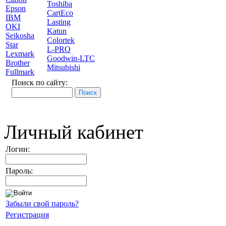
Toshiba
Epson
CartEco
IBM
Lasting
OKI
Katun
Seikosha
Colortek
Star
L-PRO
Lexmark
Goodwin-LTC
Brother
Mitsubishi
Fullmark
Поиск по сайту:
Личный кабинет
Логин:
Пароль:
Забыли свой пароль?
Регистрация