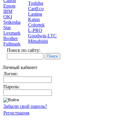
Canon
Toshiba
Epson
CartEco
IBM
Lasting
OKI
Katun
Seikosha
Colortek
Star
L-PRO
Lexmark
Goodwin-LTC
Brother
Mitsubishi
Fullmark
Поиск по сайту:
Личный кабинет
Логин:
Пароль:
Забыли свой пароль?
Регистрация