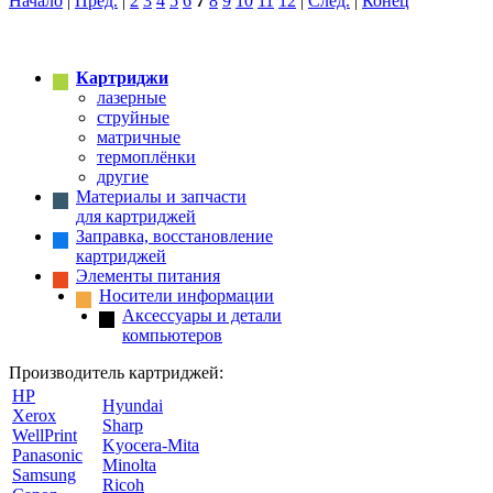
Начало
|
Пред.
|
2
3
4
5
6
7
8
9
10
11
12
|
След.
|
Конец
Картриджи
лазерные
струйные
матричные
термоплёнки
другие
Материалы и запчасти
для картриджей
Заправка, восстановление
картриджей
Элементы питания
Носители информации
Аксессуары и детали
компьютеров
Производитель картриджей:
HP
Hyundai
Xerox
Sharp
WellPrint
Kyocera-Mita
Panasonic
Minolta
Samsung
Ricoh