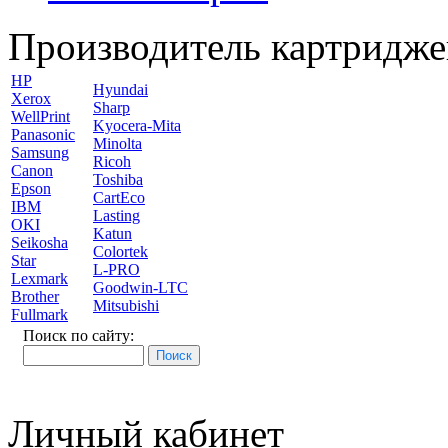
Производитель картридже
HP
Hyundai
Xerox
Sharp
WellPrint
Kyocera-Mita
Panasonic
Minolta
Samsung
Ricoh
Canon
Toshiba
Epson
CartEco
IBM
Lasting
OKI
Katun
Seikosha
Colortek
Star
L-PRO
Lexmark
Goodwin-LTC
Brother
Mitsubishi
Fullmark
Поиск по сайту:
Личный кабинет