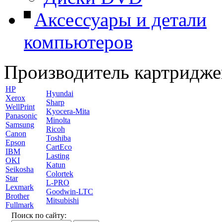
Аксессуары и детали
компьютеров
Производитель картридже
HP
Hyundai
Xerox
Sharp
WellPrint
Kyocera-Mita
Panasonic
Minolta
Samsung
Ricoh
Canon
Toshiba
Epson
CartEco
IBM
Lasting
OKI
Katun
Seikosha
Colortek
Star
L-PRO
Lexmark
Goodwin-LTC
Brother
Mitsubishi
Fullmark
Поиск по сайту: