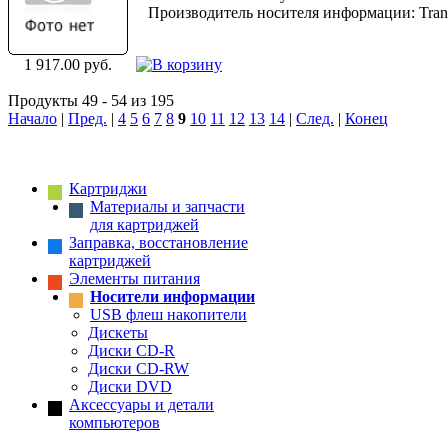
Производитель носителя информации: Tran
1 917.00 руб.
Продукты 49 - 54 из 195
Начало
|
Пред.
|
4
5
6
7
8
9
10
11
12
13
14
|
След.
|
Конец
Картриджи
Материалы и запчасти
для картриджей
Заправка, восстановление
картриджей
Элементы питания
Носители информации
USB флеш накопители
Дискеты
Диски CD-R
Диски CD-RW
Диски DVD
Аксессуары и детали
компьютеров