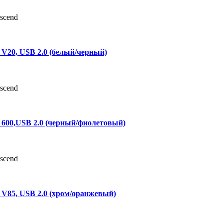
scend
 V20, USB 2.0 (белый/черный)
scend
, 600,USB 2.0 (черный/фиолетовый)
scend
, V85, USB 2.0 (хром/оранжевый)