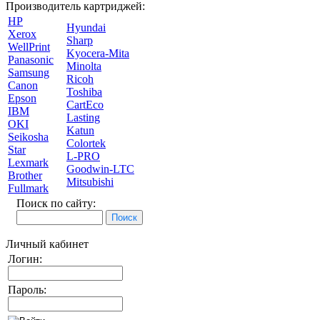
Производитель картриджей:
HP
Hyundai
Xerox
Sharp
WellPrint
Kyocera-Mita
Panasonic
Minolta
Samsung
Ricoh
Canon
Toshiba
Epson
CartEco
IBM
Lasting
OKI
Katun
Seikosha
Colortek
Star
L-PRO
Lexmark
Goodwin-LTC
Brother
Mitsubishi
Fullmark
Поиск по сайту:
Личный кабинет
Логин:
Пароль: