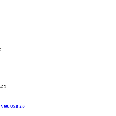
e
K
KAZY
 V60, USB 2.0