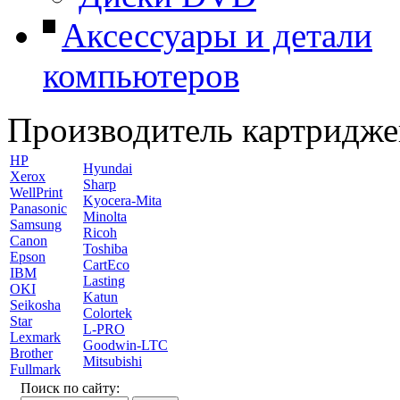
Аксессуары и детали
компьютеров
Производитель картридже
HP
Hyundai
Xerox
Sharp
WellPrint
Kyocera-Mita
Panasonic
Minolta
Samsung
Ricoh
Canon
Toshiba
Epson
CartEco
IBM
Lasting
OKI
Katun
Seikosha
Colortek
Star
L-PRO
Lexmark
Goodwin-LTC
Brother
Mitsubishi
Fullmark
Поиск по сайту: