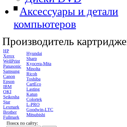
Аксессуары и детали
компьютеров
Производитель картридже
HP
Hyundai
Xerox
Sharp
WellPrint
Kyocera-Mita
Panasonic
Minolta
Samsung
Ricoh
Canon
Toshiba
Epson
CartEco
IBM
Lasting
OKI
Katun
Seikosha
Colortek
Star
L-PRO
Lexmark
Goodwin-LTC
Brother
Mitsubishi
Fullmark
Поиск по сайту: