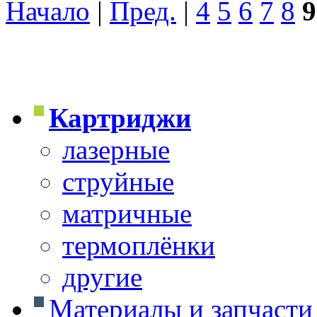
Начало
|
Пред.
|
4
5
6
7
8
9
Картриджи
лазерные
струйные
матричные
термоплёнки
другие
Материалы и запчасти