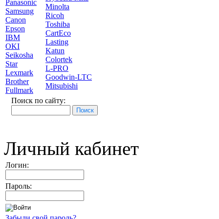
Panasonic
Minolta
Samsung
Ricoh
Canon
Toshiba
Epson
CartEco
IBM
Lasting
OKI
Katun
Seikosha
Colortek
Star
L-PRO
Lexmark
Goodwin-LTC
Brother
Mitsubishi
Fullmark
Поиск по сайту:
Личный кабинет
Логин:
Пароль:
Забыли свой пароль?