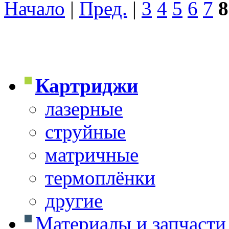
Начало
|
Пред.
|
3
4
5
6
7
8
Картриджи
лазерные
струйные
матричные
термоплёнки
другие
Материалы и запчасти