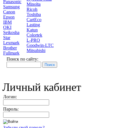
Panasonic
Minolta
Samsung
Ricoh
Canon
Toshiba
Epson
CartEco
IBM
Lasting
OKI
Katun
Seikosha
Colortek
Star
L-PRO
Lexmark
Goodwin-LTC
Brother
Mitsubishi
Fullmark
Поиск по сайту:
Личный кабинет
Логин:
Пароль:
Забыли свой пароль?