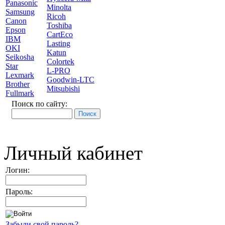
Panasonic
Minolta
Samsung
Ricoh
Canon
Toshiba
Epson
CartEco
IBM
Lasting
OKI
Katun
Seikosha
Colortek
Star
L-PRO
Lexmark
Goodwin-LTC
Brother
Mitsubishi
Fullmark
Поиск по сайту:
Личный кабинет
Логин:
Пароль:
Забыли свой пароль?