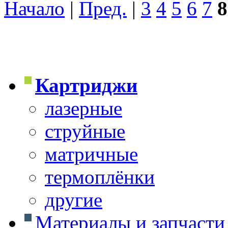
Начало
|
Пред.
|
3
4
5
6
7
8
Картриджи
лазерные
струйные
матричные
термоплёнки
другие
Материалы и запчасти