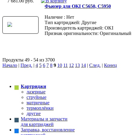
7 681.00 руб.
Фьюзер для OKI C5650, C5950
Наличие : Нет
Тип картриджей: Другие
Производитель картриджей: OKI
Признак оригинальности: Оригинальный
Продукты 49 - 54 из 3700
Начало
|
Пред.
|
4
5
6
7
8
9
10
11
12
13
14
|
След.
|
Конец
Картриджи
лазерные
струйные
матричные
термоплёнки
другие
Материалы и запчасти
для картриджей
Заправка, восстановление