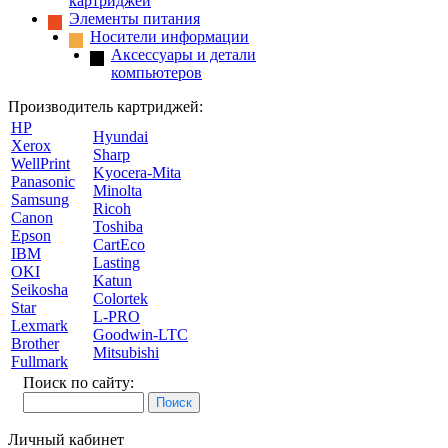
картриджей
Элементы питания
Носители информации
Аксессуары и детали
компьютеров
Производитель картриджей:
HP
Hyundai
Xerox
Sharp
WellPrint
Kyocera-Mita
Panasonic
Minolta
Samsung
Ricoh
Canon
Toshiba
Epson
CartEco
IBM
Lasting
OKI
Katun
Seikosha
Colortek
Star
L-PRO
Lexmark
Goodwin-LTC
Brother
Mitsubishi
Fullmark
Поиск по сайту:
Личный кабинет