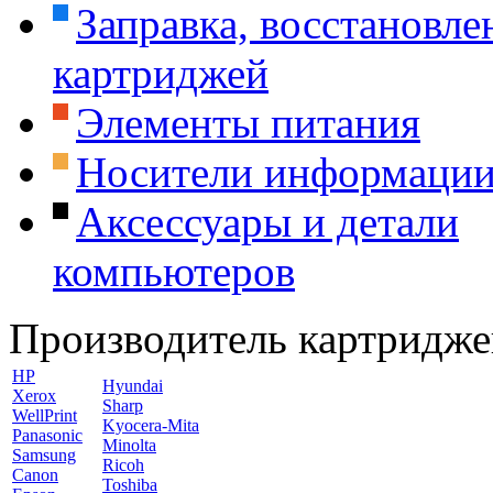
Заправка, восстановле
картриджей
Элементы питания
Носители информаци
Аксессуары и детали
компьютеров
Производитель картридже
HP
Hyundai
Xerox
Sharp
WellPrint
Kyocera-Mita
Panasonic
Minolta
Samsung
Ricoh
Canon
Toshiba