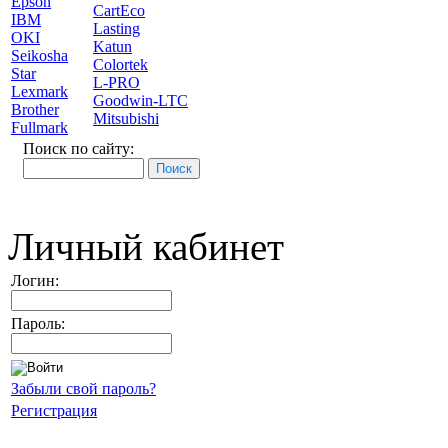
Epson
CartEco
IBM
Lasting
OKI
Katun
Seikosha
Colortek
Star
L-PRO
Lexmark
Goodwin-LTC
Brother
Mitsubishi
Fullmark
Поиск по сайту:
Личный кабинет
Логин:
Пароль:
Забыли свой пароль?
Регистрация