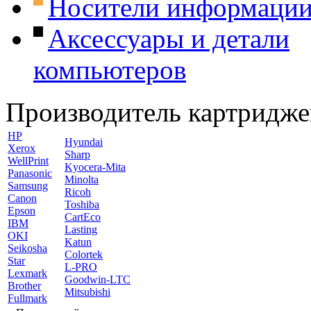
Носители информаци
Аксессуары и детали
компьютеров
Производитель картридже
HP
Hyundai
Xerox
Sharp
WellPrint
Kyocera-Mita
Panasonic
Minolta
Samsung
Ricoh
Canon
Toshiba
Epson
CartEco
IBM
Lasting
OKI
Katun
Seikosha
Colortek
Star
L-PRO
Lexmark
Goodwin-LTC
Brother
Mitsubishi
Fullmark