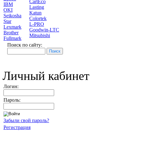
CartEco
IBM
Lasting
OKI
Katun
Seikosha
Colortek
Star
L-PRO
Lexmark
Goodwin-LTC
Brother
Mitsubishi
Fullmark
Поиск по сайту:
Личный кабинет
Логин:
Пароль:
Забыли свой пароль?
Регистрация