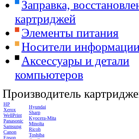
Заправка, восстановле
картриджей
Элементы питания
Носители информаци
Аксессуары и детали
компьютеров
Производитель картридже
HP
Hyundai
Xerox
Sharp
WellPrint
Kyocera-Mita
Panasonic
Minolta
Samsung
Ricoh
Canon
Toshiba
Epson