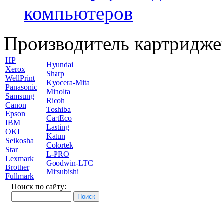
компьютеров
Производитель картридже
HP
Hyundai
Xerox
Sharp
WellPrint
Kyocera-Mita
Panasonic
Minolta
Samsung
Ricoh
Canon
Toshiba
Epson
CartEco
IBM
Lasting
OKI
Katun
Seikosha
Colortek
Star
L-PRO
Lexmark
Goodwin-LTC
Brother
Mitsubishi
Fullmark
Поиск по сайту: