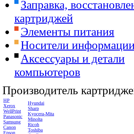
Заправка, восстановле
картриджей
Элементы питания
Носители информаци
Аксессуары и детали
компьютеров
Производитель картридже
HP
Hyundai
Xerox
Sharp
WellPrint
Kyocera-Mita
Panasonic
Minolta
Samsung
Ricoh
Canon
Toshiba
Epson