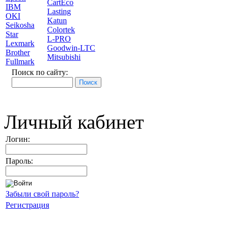
CartEco
IBM
Lasting
OKI
Katun
Seikosha
Colortek
Star
L-PRO
Lexmark
Goodwin-LTC
Brother
Mitsubishi
Fullmark
Поиск по сайту:
Личный кабинет
Логин:
Пароль:
Забыли свой пароль?
Регистрация