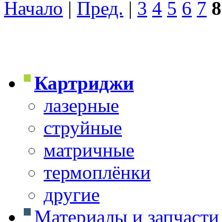
Начало
|
Пред.
|
3
4
5
6
7
8
Картриджи
лазерные
струйные
матричные
термоплёнки
другие
Материалы и запчасти