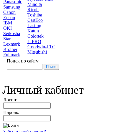
Panasonic
Minolta
Samsung
Ricoh
Canon
Toshiba
Epson
CartEco
IBM
Lasting
OKI
Katun
Seikosha
Colortek
Star
L-PRO
Lexmark
Goodwin-LTC
Brother
Mitsubishi
Fullmark
Поиск по сайту:
Личный кабинет
Логин:
Пароль:
Забыли свой пароль?