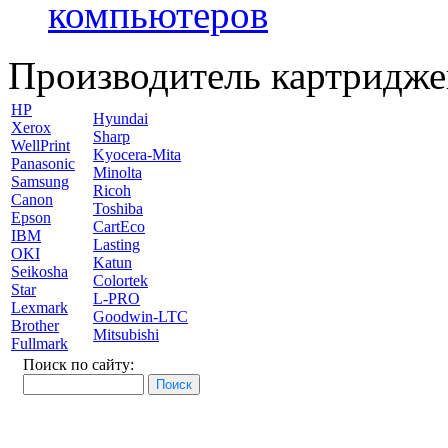
компьютеров
Производитель картридже
HP
Hyundai
Xerox
Sharp
WellPrint
Kyocera-Mita
Panasonic
Minolta
Samsung
Ricoh
Canon
Toshiba
Epson
CartEco
IBM
Lasting
OKI
Katun
Seikosha
Colortek
Star
L-PRO
Lexmark
Goodwin-LTC
Brother
Mitsubishi
Fullmark
Поиск по сайту: