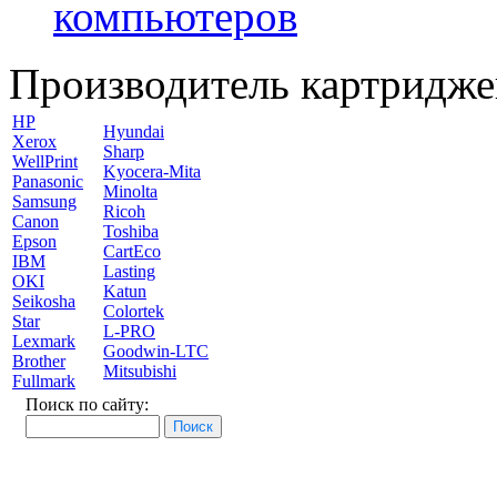
компьютеров
Производитель картридже
HP
Hyundai
Xerox
Sharp
WellPrint
Kyocera-Mita
Panasonic
Minolta
Samsung
Ricoh
Canon
Toshiba
Epson
CartEco
IBM
Lasting
OKI
Katun
Seikosha
Colortek
Star
L-PRO
Lexmark
Goodwin-LTC
Brother
Mitsubishi
Fullmark
Поиск по сайту: