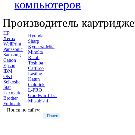
компьютеров
Производитель картридже
HP
Hyundai
Xerox
Sharp
WellPrint
Kyocera-Mita
Panasonic
Minolta
Samsung
Ricoh
Canon
Toshiba
Epson
CartEco
IBM
Lasting
OKI
Katun
Seikosha
Colortek
Star
L-PRO
Lexmark
Goodwin-LTC
Brother
Mitsubishi
Fullmark
Поиск по сайту: