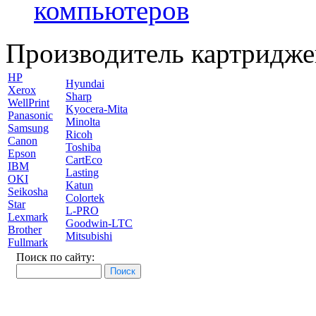
компьютеров
Производитель картридже
HP
Hyundai
Xerox
Sharp
WellPrint
Kyocera-Mita
Panasonic
Minolta
Samsung
Ricoh
Canon
Toshiba
Epson
CartEco
IBM
Lasting
OKI
Katun
Seikosha
Colortek
Star
L-PRO
Lexmark
Goodwin-LTC
Brother
Mitsubishi
Fullmark
Поиск по сайту: