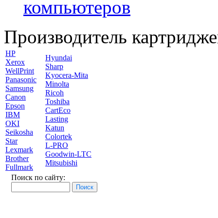
компьютеров
Производитель картридже
HP
Hyundai
Xerox
Sharp
WellPrint
Kyocera-Mita
Panasonic
Minolta
Samsung
Ricoh
Canon
Toshiba
Epson
CartEco
IBM
Lasting
OKI
Katun
Seikosha
Colortek
Star
L-PRO
Lexmark
Goodwin-LTC
Brother
Mitsubishi
Fullmark
Поиск по сайту: