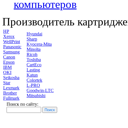
компьютеров
Производитель картридже
HP
Hyundai
Xerox
Sharp
WellPrint
Kyocera-Mita
Panasonic
Minolta
Samsung
Ricoh
Canon
Toshiba
Epson
CartEco
IBM
Lasting
OKI
Katun
Seikosha
Colortek
Star
L-PRO
Lexmark
Goodwin-LTC
Brother
Mitsubishi
Fullmark
Поиск по сайту: